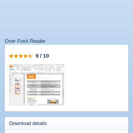
Populaire
software
Beveiligings
Over Foxit Reader
software
Filesharing
software
9 / 10
Torrent
software
Bestanden
comprimeren
Computer
onderhoud
Alle
software
categorieën
Download details