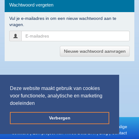
u?
Wachtwoord vergeten
Vul je e-mailadres in om een nieuw wachtwoord aan te
Top
vragen.
20
downloads
Software
downloaden
Nieuwe wachtwoord aanvragen
Games
downloaden
Muziek
downloaden
Films
downloaden
Deze website maakt gebruik van cookies
Apps
voor functionele, analytische en marketing
downloaden
doeleinden
Verbergen
Populaire
©
NederlandstaligeSoftware.nl
| De beste Nederlandstalige
software
software | Een project van Three Dots B.V. |
Blog
|
Contact