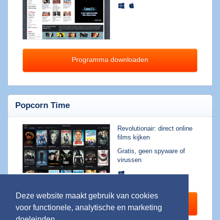
Top
programma's
AVG
2015
Programma downloaden
Popcorn
Time
Spotnet
Bittorrent
Popcorn Time
Revolutionair: direct online
Tips
films kijken
&
Gratis, geen spyware of
Trucs
virussen
|
Blog
10
Deze website maakt gebruik van cookies
Programma downloaden
Dingen
voor functionele, analytische en marketing
die
doeleinden