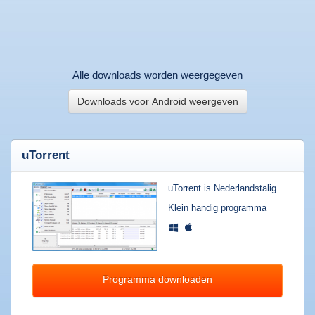
Welkom
|
Wat
Alle downloads worden weergegeven
zoekt
u?
Downloads voor Android weergeven
Top
20
uTorrent
downloads
Software
downloaden
uTorrent is Nederlandstalig
Games
Klein handig programma
downloaden
Muziek
downloaden
Films
Programma downloaden
downloaden
Apps