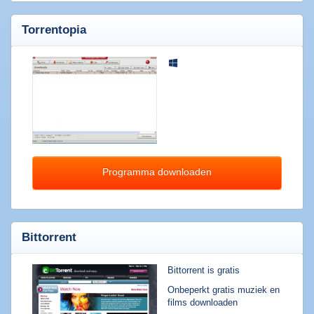
downloaden
Torrentopia
Populaire
software
Beveiligings
software
Filesharing
software
Torrent
Programma downloaden
software
Bestanden
comprimeren
Computer
Bittorrent
onderhoud
Alle
software
Bittorrent is gratis
categorieën
Onbeperkt gratis muziek en
films downloaden