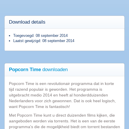
Top
programma's
AVG
Download details
2015
Popcorn
Toegevoegd: 08 september 2014
Time
Laatst gewijzigd: 08 september 2014
Spotnet
Bittorrent
Popcorn Time
downloaden
Tips
&
Popcorn Time is een revolutionair programma dat in korte
Trucs
|
tijd razend populair is geworden. Het programma is
Blog
uitgebracht medio 2014 en heeft al honderdduizenden
Nederlanders voor zich gewonnen. Dat is ook heel logisch,
want Popcorn Time is fantastisch!
10
Dingen
Met Popcorn Time kunt u direct duizenden films kijken, die
die
aangeboden worden via torrents. Het is een van de eerste
we
programma's die de mogelijkheid biedt om torrent bestanden