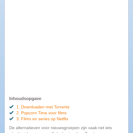
Populaire
software
Beveiligings
software
Filesharing
software
Torrent
software
Bestanden
comprimeren
Computer
onderhoud
Inhoudsopgave
Alle
1. Downloaden met Torrents
software
2. Popcorn Time voor films
categorieën
3. Films en series op Netflix
De alternatieven voor nieuwsgroepen zijn vaak net iets