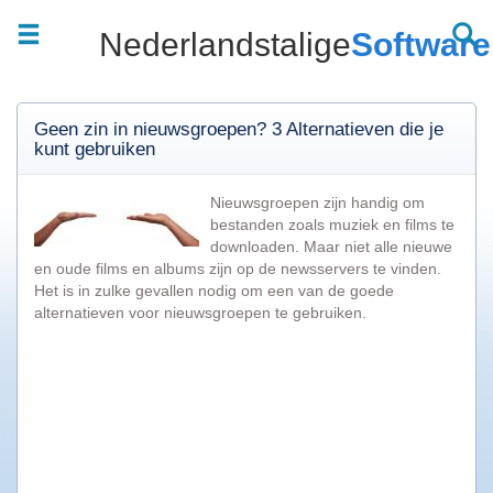
Nederlandstalige
Software
Welkom
|
Wat
zoekt
u?
Geen zin in nieuwsgroepen? 3 Alternatieven die je
kunt gebruiken
Top
20
Nieuwsgroepen zijn handig om
downloads
bestanden zoals muziek en films te
downloaden. Maar niet alle nieuwe
Software
en oude films en albums zijn op de newsservers te vinden.
downloaden
Het is in zulke gevallen nodig om een van de goede
Games
alternatieven voor nieuwsgroepen te gebruiken.
downloaden
Muziek
downloaden
Films
downloaden
Apps
downloaden