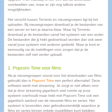
allemaal
voorbeelden van, maar er zijn nog talloze andere
haten
mogelijkheden.
bij
muziek
Het verschil tussen Torrents en nieuwsgroepen ligt bij het
downloaden
uploaden. Bij nieuwsgroepen download je de bestanden van
3
een server en ben je daarna klaar. Maar bij Torrents
Redenen
download je de bestanden vanaf het systeem van een ander.
waarom
De bestanden die jij hebt gedownload worden dan ook weer
je
vanaf jouw systeem met anderen gedeeld. Maar je kunt er
vaker
eenvoudig via de instellingen voor zorgen dat je de
een
bestanden zelf niet verder uploadt.
back-
up
2. Popcorn Time voor films
moet
maken
Als je nieuwsgroepen vooral voor het downloaden van films
8
gebruikt dan is
Popcorn Time
een perfect alternatief. Deze
Redenen
software werkt met streaming. Je zorgt er niet alleen voor
om
dat je door streaming gigantisch veel ruimte op jouw
niet
systeem overhoudt maar hebt met Popcorn Time ook een
te
gigantisch aanbod van de nieuwste films en series. Het
betalen
systeem is bovendien zeer gebruiksvriendelijk waardoor je
voor
films en series binnen enkele muisklikken kunt bekijken.