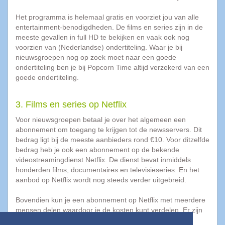
muziek
downloaden
Het programma is helemaal gratis en voorziet jou van alle
entertainment-benodigdheden. De films en series zijn in de
Geen
meeste gevallen in full HD te bekijken en vaak ook nog
zin
voorzien van (Nederlandse) ondertiteling. Waar je bij
in
nieuwsgroepen nog op zoek moet naar een goede
nieuwsgroepen?
ondertiteling ben je bij Popcorn Time altijd verzekerd van een
3
goede ondertiteling.
Alternatieven
die
je
3. Films en series op Netflix
kunt
gebruiken
Voor nieuwsgroepen betaal je over het algemeen een
abonnement om toegang te krijgen tot de newsservers. Dit
Torrents
bedrag ligt bij de meeste aanbieders rond €10. Voor ditzelfde
downloaden:
bedrag heb je ook een abonnement op de bekende
niet
videostreamingdienst Netflix. De dienst bevat inmiddels
zo
honderden films, documentaires en televisieseries. En het
ingewikkeld
aanbod op Netflix wordt nog steeds verder uitgebreid.
als
je
Bovendien kun je een abonnement op Netflix met meerdere
denkt
mensen delen waardoor je de kosten kunt verdelen. Er zijn
13
abonnementen beschikbaar voor 2 of 4 mensen die
Dingen