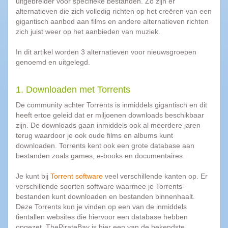
uitgebreider voor specifieke bestanden. Zo zijn er
Top
programma's
alternatieven die zich volledig richten op het creëren van een
gigantisch aanbod aan films en andere alternatieven richten
zich juist weer op het aanbieden van muziek.
AVG
2015
In dit artikel worden 3 alternatieven voor nieuwsgroepen
Popcorn
genoemd en uitgelegd.
Time
Spotnet
1. Downloaden met Torrents
Bittorrent
De community achter Torrents is inmiddels gigantisch en dit
heeft ertoe geleid dat er miljoenen downloads beschikbaar
zijn. De downloads gaan inmiddels ook al meerdere jaren
Tips
terug waardoor je ook oude films en albums kunt
&
downloaden. Torrents kent ook een grote database aan
Trucs
bestanden zoals games, e-books en documentaires.
|
Blog
Je kunt bij
Torrent software
veel verschillende kanten op. Er
verschillende soorten software waarmee je Torrents-
10
bestanden kunt downloaden en bestanden binnenhaalt.
Dingen
Deze Torrents kun je vinden op een van de inmiddels
die
tientallen websites die hiervoor een database hebben
we
opgezet. ThePirateBay is hier een van de bekendste