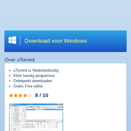
Welkom
|
Wat
zoekt
u?
Download voor Windows
Top
20
Over uTorrent
downloads
Software
uTorrent is Nederlandstalig
downloaden
Klein handig programma
Onbeperkt downloaden
Games
Gratis Free editie
downloaden
8 / 10
Muziek
downloaden
Films
downloaden
Apps
downloaden