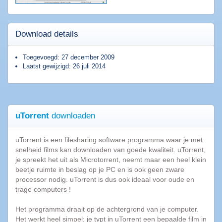
Populaire
Download details
software
Toegevoegd: 27 december 2009
Beveiligings
Laatst gewijzigd: 26 juli 2014
software
Filesharing
software
Torrent
uTorrent
downloaden
software
Bestanden
uTorrent is een filesharing software programma waar je met
comprimeren
snelheid films kan downloaden van goede kwaliteit. uTorrent,
Computer
je spreekt het uit als Microtorrent, neemt maar een heel klein
onderhoud
beetje ruimte in beslag op je PC en is ook geen zware
Alle
processor nodig. uTorrent is dus ook ideaal voor oude en
software
trage computers !
categorieën
Het programma draait op de achtergrond van je computer.
Het werkt heel simpel; je typt in uTorrent een bepaalde film in