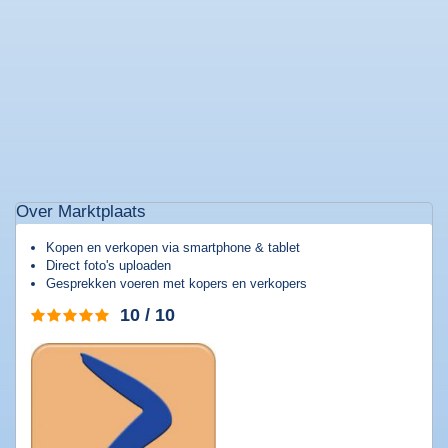
Populaire
software
Beveiligings
software
Filesharing
software
Torrent
Over Marktplaats
software
Kopen en verkopen via smartphone & tablet
Bestanden
Direct foto's uploaden
comprimeren
Gesprekken voeren met kopers en verkopers
Computer
10 / 10
onderhoud
Alle
software
categorieën