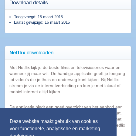
downloaden
Download details
Toegevoegd: 15 maart 2015
Populaire
Laatst gewijzigd: 16 maart 2015
software
Beveiligings
software
Netflix
downloaden
Filesharing
software
Met Netflix kijk je de beste films en televisieseries waar en
Torrent
wanneer jij maar wilt. De handige applicatie geeft je toegang
software
tot video's die je thuis en onderweg kunt kijken. Bij Netflix
Bestanden
stream je via de internetverbinding en kun je met lokaal of
comprimeren
mobiel internet altijd kijken.
Computer
onderhoud
De applicatie biedt een goed overzicht van het aanbod aan
Alle
films, documentaires en televisieseries dat op Netflix staat.
software
Je kunt deze app gratis downloaden maar betaalt voor het
Deze website maakt gebruik van cookies
categorieën
Netflix-lidmaatschap een maandelijks bedrag. Je kunt Netflix
voor functionele, analytische en marketing
de eerste maand gratis proberen.
doeleinden