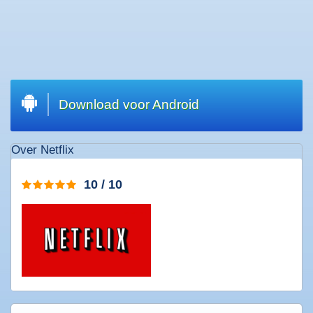
Welkom
|
Wat
zoekt
u?
Download voor Android
Top
20
Over Netflix
downloads
Software
10 / 10
downloaden
Games
downloaden
Muziek
downloaden
Films
downloaden
Apps