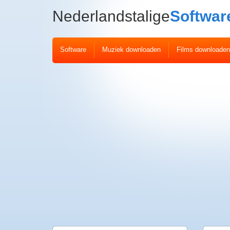
Nederlandstalige
Softwar
Software
Muziek downloaden
Films downloaden