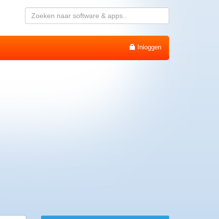
Inloggen
Wachtwoord vergeten
Inloggen
Activatiemail hersturen
Account aanmaken