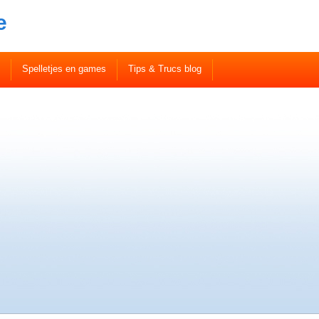
e
Spelletjes en games
Tips & Trucs blog