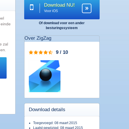
Download NU!
Voor iOS
pel
Of download voor een ander
 einde
besturingssysteem
Over ZigZag
e zal
gen.
9 / 10
Download details
Toegevoegd: 08 maart 2015
Laatst gewijzigd: 08 maart 2015