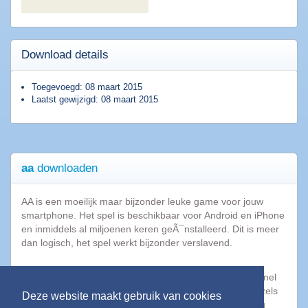
Populaire
software
Download details
Beveiligings
Toegevoegd: 08 maart 2015
Laatst gewijzigd: 08 maart 2015
software
Filesharing
software
Torrent
software
aa
downloaden
Bestanden
comprimeren
AA is een moeilijk maar bijzonder leuke game voor jouw
Computer
smartphone. Het spel is beschikbaar voor Android en iPhone
onderhoud
en inmiddels al miljoenen keren geÃ¯nstalleerd. Dit is meer
Alle
dan logisch, het spel werkt bijzonder verslavend.
software
categorieën
Ieder level bestaat uit een uitdagende puzzel die je zo snel
mogelijk moet oplossen. Er zijn inmiddels tientallen puzzels
Deze website maakt gebruik van cookies
en er zijn allerlei extra's in de game verkrijgbaar om nog