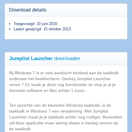
Download details
Populaire
software
Toegevoegd: 10 juni 2010
Laatst gewijzigd: 15 oktober 2013
Beveiligings
software
Filesharing
software
Jumplist Launcher
downloaden
Torrent
software
Bij Windows 7 is er veel aandacht besteed aan de taakbalk
Bestanden
onderaan het beeldscherm. Dankzij Jumplist Launcher
comprimeren
versie 7.21 maak je deze nog functioneler en stop je al je
Computer
favoriete software en files achter 1 icoon.
onderhoud
Alle
Ten opzichte van de klassieke Windows-taakbalk, is de
software
taakbalk in Windows 7 een verademing. Met Jumplist
categorieën
Launcher maak je je taakbalk echter nog nuttiger. Bovendien
zal deze applicatie maar weinig plaats in beslag nemen op
de taakbalk.