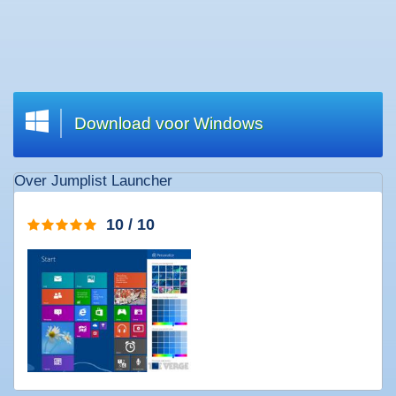
Welkom
|
Wat
zoekt
u?
Download voor Windows
Top
20
Over Jumplist Launcher
downloads
Software
10 / 10
downloaden
Games
downloaden
Muziek
downloaden
Films
downloaden
Apps
downloaden