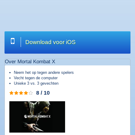
Welkom
|
Wat
zoekt
u?
Download voor iOS
Top
20
Over Mortal Kombat X
downloads
Software
Neem het op tegen andere spelers
downloaden
Vecht tegen de computer
Unieke 3 vs. 3 gevechten
Games
downloaden
8 / 10
Muziek
downloaden
Films
downloaden
Apps
downloaden