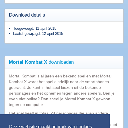
Download details
Populaire
software
Toegevoegd: 11 april 2015
Laatst gewijzigd: 12 april 2015
Beveiligings
software
Filesharing
software
Mortal Kombat X
downloaden
Torrent
software
Bestanden
Mortal Kombat is al jaren een bekend spel en met Mortal
comprimeren
Kombat X wordt het spel eindelijk naar de smartphones
gebracht. Je kunt in het spel kiezen uit de bekende
Computer
personages en het opnemen tegen andere spelers. Ben je
onderhoud
even niet online? Dan speel je Mortal Kombat X gewoon
Alle
tegen de computer.
software
categorieën
Het spel heeft in totaal 24 personages die allen andere
aanvallen hebben. Naast de 1-op-1 gevechten is het bij
Mortal Kombat X ook mogelijk om de arena te betreden met
Deze website maakt gebruik van cookies