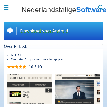
Nederlandstalige
Software
Welkom
|
Wat
zoekt
u?
Download voor Android
Top
20
Over RTL XL
downloads
Software
RTL XL
downloaden
Gemiste RTL programma's terugkijken
Games
10 / 10
downloaden
Muziek
downloaden
Films
downloaden
Apps
downloaden