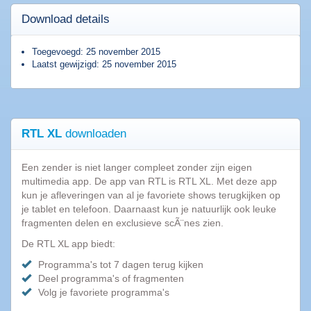
Top
programma's
Download details
AVG
Toegevoegd: 25 november 2015
2015
Laatst gewijzigd: 25 november 2015
Popcorn
Time
Spotnet
Bittorrent
RTL XL
downloaden
Een zender is niet langer compleet zonder zijn eigen
Tips
multimedia app. De app van RTL is RTL XL. Met deze app
&
kun je afleveringen van al je favoriete shows terugkijken op
Trucs
je tablet en telefoon. Daarnaast kun je natuurlijk ook leuke
|
fragmenten delen en exclusieve scÃ¨nes zien.
Blog
De RTL XL app biedt:
10
Programma's tot 7 dagen terug kijken
Dingen
Deel programma's of fragmenten
die
Volg je favoriete programma's
we