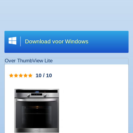
Welkom
|
Wat
zoekt
u?
Download voor Windows
Top
20
Over ThumbView Lite
downloads
Software
10 / 10
downloaden
Games
downloaden
Muziek
downloaden
Films
downloaden
Apps
downloaden