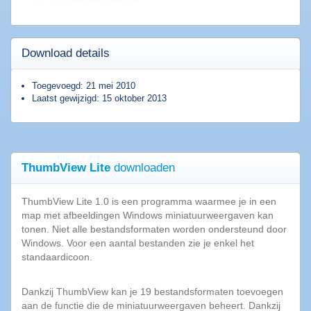
Populaire
Download details
software
Toegevoegd: 21 mei 2010
Beveiligings
Laatst gewijzigd: 15 oktober 2013
software
Filesharing
software
Torrent
software
ThumbView Lite
downloaden
Bestanden
comprimeren
ThumbView Lite 1.0 is een programma waarmee je in een
Computer
map met afbeeldingen Windows miniatuurweergaven kan
onderhoud
tonen. Niet alle bestandsformaten worden ondersteund door
Windows. Voor een aantal bestanden zie je enkel het
Alle
standaardicoon.
software
categorieën
Dankzij ThumbView kan je 19 bestandsformaten toevoegen
aan de functie die de miniatuurweergaven beheert. Dankzij