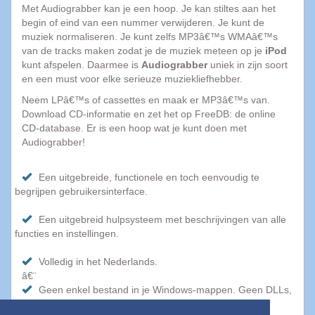
Met Audiograbber kan je een hoop. Je kan stiltes aan het
Top
begin of eind van een nummer verwijderen. Je kunt de
programma's
muziek normaliseren. Je kunt zelfs MP3â€™s WMAâ€™s
van de tracks maken zodat je de muziek meteen op je
iPod
AVG
kunt afspelen. Daarmee is
Audiograbber
uniek in zijn soort
2015
en een must voor elke serieuze muziekliefhebber.
Popcorn
Neem LPâ€™s of cassettes en maak er MP3â€™s van.
Time
Download CD-informatie en zet het op FreeDB: de online
Spotnet
CD-database. Er is een hoop wat je kunt doen met
Audiograbber!
Bittorrent
Een uitgebreide, functionele en toch eenvoudig te
begrijpen gebruikersinterface.
Tips
&
Trucs
Een uitgebreid hulpsysteem met beschrijvingen van alle
|
functies en instellingen.
Blog
Volledig in het Nederlands.
â€¨
10
Geen enkel bestand in je Windows-mappen. Geen DLLs,
Dingen
OCXs of stuurprogrammaâ€™s die je computer in de war
die