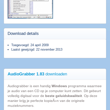
downloaden
Populaire
software
Download details
Beveiligings
software
Filesharing
Toegevoegd: 24 april 2009
software
Laatst gewijzigd: 22 november 2013
Torrent
software
Bestanden
comprimeren
AudioGrabber 1.83
downloaden
Computer
onderhoud
Audiograbber is een handig
Windows
programma waarmee
Alle
je audio van een CD op je computer kunt zetten. Dit gebeurt
software
volledig digitaal voor de
beste geluidskwaliteit
. Op deze
categorieën
manier krijg je perfecte kopieÃ«n van de originele
muzieknummers.