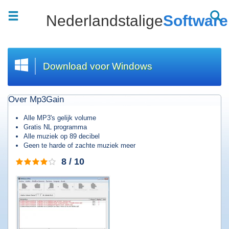
Nederlandstalige
Software
Welkom
|
Wat
zoekt
u?
Download voor Windows
Top
20
Over Mp3Gain
downloads
Software
Alle MP3's gelijk volume
downloaden
Gratis NL programma
Alle muziek op 89 decibel
Games
Geen te harde of zachte muziek meer
downloaden
8 / 10
Muziek
downloaden
Films
downloaden
Apps
downloaden