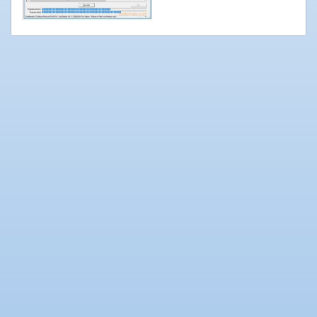
Populaire
software
Beveiligings
software
Filesharing
software
Torrent
software
Bestanden
comprimeren
Computer
onderhoud
Alle
software
categorieën