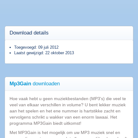
Top
programma's
AVG
2015
Download details
Popcorn
Time
Toegevoegd: 09 juli 2012
Spotnet
Laatst gewijzigd: 22 oktober 2013
Bittorrent
Tips
Mp3Gain
downloaden
&
Trucs
|
Hoe vaak hebt u geen muziekbestanden (MP3's) die veel te
Blog
veel van elkaar verschillen in volume? U bent lekker muziek
aan het spelen en het ene nummer is hartstikke zacht en
10
vervolgens schrikt u wakker van een enorm lawaai. Het
Dingen
programma MP3Gain biedt uitkomst!
die
Met MP3Gain is het mogelijk om uw MP3 muziek snel en
we