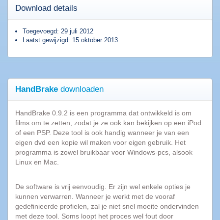
downloaden
Download details
Toegevoegd: 29 juli 2012
Populaire
Laatst gewijzigd: 15 oktober 2013
software
Beveiligings
software
HandBrake
downloaden
Filesharing
software
Torrent
HandBrake 0.9.2 is een programma dat ontwikkeld is om
software
films om te zetten, zodat je ze ook kan bekijken op een iPod
of een PSP. Deze tool is ook handig wanneer je van een
Bestanden
eigen dvd een kopie wil maken voor eigen gebruik. Het
comprimeren
programma is zowel bruikbaar voor Windows-pcs, alsook
Computer
Linux en Mac.
onderhoud
Alle
De software is vrij eenvoudig. Er zijn wel enkele opties je
software
kunnen verwarren. Wanneer je werkt met de vooraf
categorieën
gedefinieerde profielen, zal je niet snel moeite ondervinden
met deze tool. Soms loopt het proces wel fout door