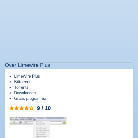
Populaire
software
Beveiligings
software
Filesharing
software
Torrent
Over Limewire Plus
software
LimeWire Plus
Bestanden
Bittorrent
comprimeren
Torrents
Computer
Downloaden
onderhoud
Gratis programma
Alle
9 / 10
software
categorieën