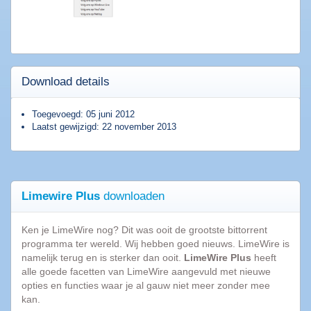
Top
programma's
AVG
2015
Download details
Popcorn
Time
Spotnet
Toegevoegd: 05 juni 2012
Laatst gewijzigd: 22 november 2013
Bittorrent
Tips
&
Limewire Plus
downloaden
Trucs
|
Blog
Ken je LimeWire nog? Dit was ooit de grootste bittorrent
programma ter wereld. Wij hebben goed nieuws. LimeWire is
namelijk terug en is sterker dan ooit.
LimeWire Plus
heeft
10
alle goede facetten van LimeWire aangevuld met nieuwe
Dingen
opties en functies waar je al gauw niet meer zonder mee
die
kan.
we