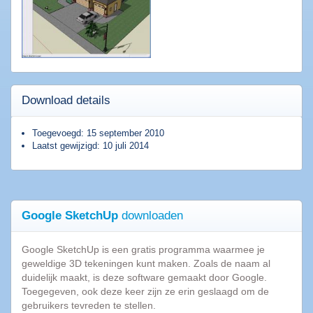
downloaden
Populaire
software
Beveiligings
Download details
software
Filesharing
Toegevoegd: 15 september 2010
software
Laatst gewijzigd: 10 juli 2014
Torrent
software
Bestanden
comprimeren
Google SketchUp
downloaden
Computer
onderhoud
Google SketchUp is een gratis programma waarmee je
Alle
geweldige 3D tekeningen kunt maken. Zoals de naam al
software
duidelijk maakt, is deze software gemaakt door Google.
categorieën
Toegegeven, ook deze keer zijn ze erin geslaagd om de
gebruikers tevreden te stellen.