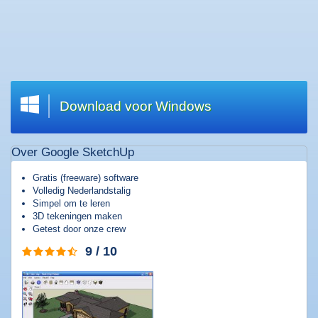
Welkom
|
Wat
zoekt
u?
Download voor Windows
Top
20
Over Google SketchUp
downloads
Software
Gratis (freeware) software
downloaden
Volledig Nederlandstalig
Simpel om te leren
Games
3D tekeningen maken
downloaden
Getest door onze crew
Muziek
9 / 10
downloaden
Films
downloaden
Apps