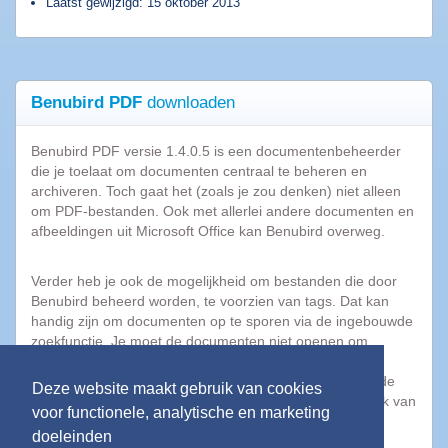
Laatst gewijzigd: 15 oktober 2013
Top
programma's
AVG
2015
Benubird PDF
downloaden
Popcorn
Time
Benubird PDF versie 1.4.0.5 is een documentenbeheerder
Spotnet
die je toelaat om documenten centraal te beheren en
Bittorrent
archiveren. Toch gaat het (zoals je zou denken) niet alleen
om PDF-bestanden. Ook met allerlei andere documenten en
afbeeldingen uit Microsoft Office kan Benubird overweg.
Tips
&
Verder heb je ook de mogelijkheid om bestanden die door
Trucs
Benubird beheerd worden, te voorzien van tags. Dat kan
|
handig zijn om documenten op te sporen via de ingebouwde
Blog
zoekfunctie. Je moet de documenten niet openen om
metadata zoals bijvoorbeeld: titel, onderwerp, auteur,
10
categorie en commentaar in de batch aan de opgehaalde
Deze website maakt gebruik van cookies
Dingen
documenten toe te voegen. Je download zal onmiddellijk van
voor functionele, analytische en marketing
die
start gaan. Succes!
doeleinden
we