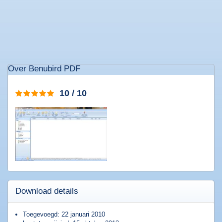
Populaire
software
Beveiligings
Over Benubird PDF
software
Filesharing
software
10 / 10
Torrent
software
Bestanden
comprimeren
Computer
onderhoud
Alle
software
categorieën
Download details
Toegevoegd: 22 januari 2010