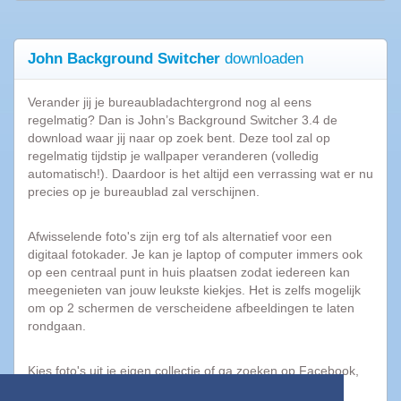
Top
programma's
John Background Switcher
downloaden
AVG
2015
Verander jij je bureaubladachtergrond nog al eens
Popcorn
regelmatig? Dan is John’s Background Switcher 3.4 de
Time
download waar jij naar op zoek bent. Deze tool zal op
Spotnet
regelmatig tijdstip je wallpaper veranderen (volledig
Bittorrent
automatisch!). Daardoor is het altijd een verrassing wat er nu
precies op je bureaublad zal verschijnen.
Tips
Afwisselende foto's zijn erg tof als alternatief voor een
&
digitaal fotokader. Je kan je laptop of computer immers ook
Trucs
op een centraal punt in huis plaatsen zodat iedereen kan
|
meegenieten van jouw leukste kiekjes. Het is zelfs mogelijk
Blog
om op 2 schermen de verscheidene afbeeldingen te laten
rondgaan.
10
Dingen
Kies foto's uit je eigen collectie of ga zoeken op Facebook,
die
Flickr, Yahoo, Google etc... Dit eenvoudig Engelstalig
we