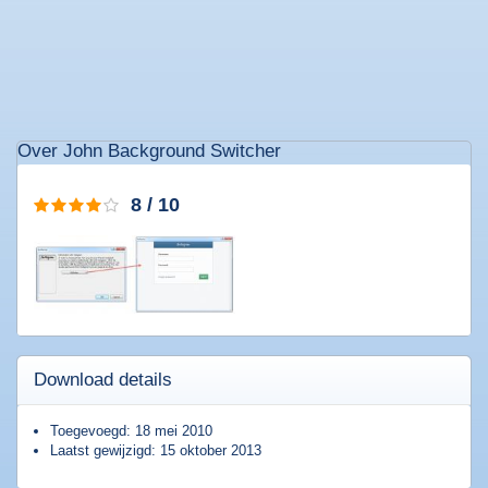
Populaire
software
Beveiligings
Over John Background Switcher
software
Filesharing
software
8 / 10
Torrent
software
Bestanden
comprimeren
Computer
onderhoud
Alle
Download details
software
categorieën
Toegevoegd: 18 mei 2010
Laatst gewijzigd: 15 oktober 2013