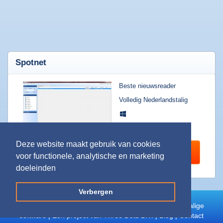
Welkom
|
Wat
zoekt
u?
Spotnet
Top
Beste nieuwsreader
20
Volledig Nederlandstalig
downloads
Software
downloaden
Games
Deze website maakt gebruik van cookies
downloaden
Programma downloaden
voor functionele, analytische en marketing
Muziek
doeleinden
downloaden
Films
Verbergen
downloaden
©
NederlandstaligeSoftware.nl
| De beste Nederlandstalige
Apps
software | Een project van Three Dots B.V. |
Blog
|
Contact
downloaden