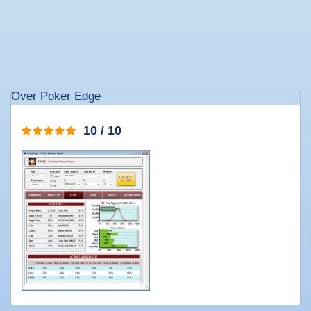
Populaire
software
Beveiligings
Over Poker Edge
software
Filesharing
software
10 / 10
Torrent
software
Bestanden
comprimeren
Computer
onderhoud
Alle
software
categorieën