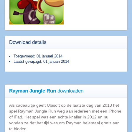
downloaden
Populaire
software
Beveiligings
Download details
software
Filesharing
Toegevoegd: 01 januari 2014
software
Laatst gewijzigd: 01 januari 2014
Torrent
software
Bestanden
comprimeren
Rayman Jungle Run
downloaden
Computer
onderhoud
Als cadeau'tje geeft Ubisoft op de laatste dag van 2013 het
Alle
spel Rayman Jungle Run weg aan iedereen met een iPhone
software
of iPad. Het spel was een echte knaller in 2012 en nu
categorieën
vonden ze dat het tijd was om Rayman helemaal gratis aan
te bieden.