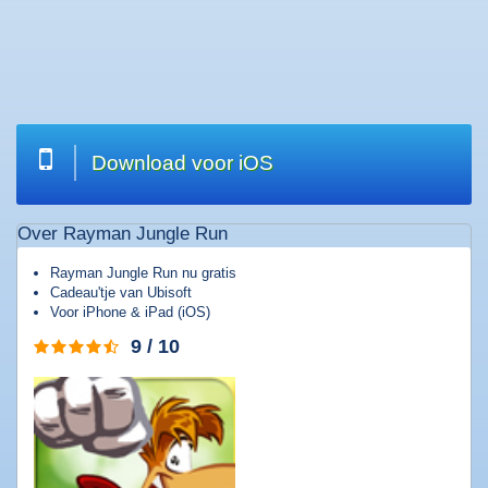
Welkom
|
Wat
zoekt
u?
Download voor iOS
Top
20
Over Rayman Jungle Run
downloads
Software
Rayman Jungle Run nu gratis
downloaden
Cadeau'tje van Ubisoft
Voor iPhone & iPad (iOS)
Games
downloaden
9 / 10
Muziek
downloaden
Films
downloaden
Apps